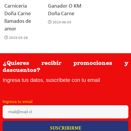
Ganador O KM
Carniceria
Doña Carne
Doña Carne
llamados de
2019-06-03
amor
2019-03-28
¿Quieres recibir promociones y
descuentos?
Ingresa tus datos, suscríbete con tu email
Ingresa tu email
SUSCRIBIRME