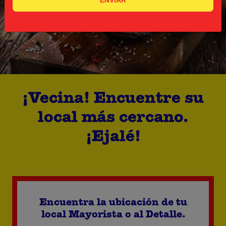
ENVIAR
¡Vecina! Encuentre su
local más cercano.
¡Ejalé!
Encuentra la ubicación de tu
local Mayorista o al Detalle.