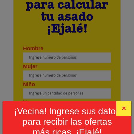
para calcular
tu asado
¡Ejalé!
Hombre
Mujer
Niño
Vacuno
×
¡Vecina! Ingrese sus datos
para recibir las ofertas
Cerdo
más ricas. ¡Ejalé!