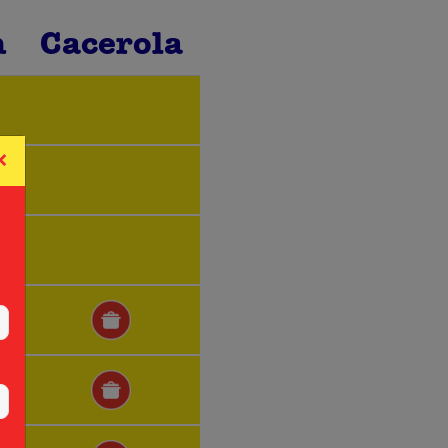
n
Cacerola
×