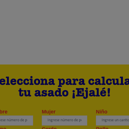
elecciona para calcul
tu asado ¡Ejalé!
bre
Mujer
Niño
uno
Cerdo
Pollo