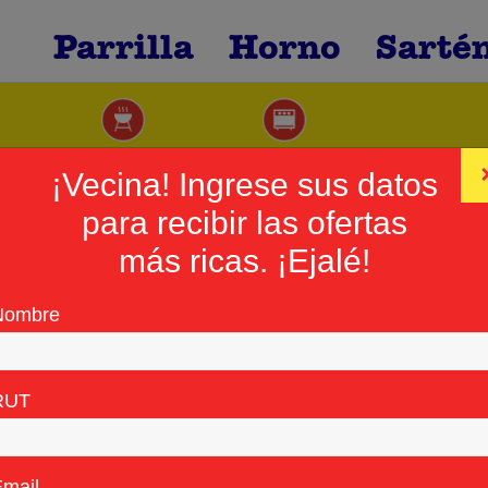
Parrilla
Horno
Sarté
¡Vecina! Ingrese sus datos
para recibir las ofertas
más ricas. ¡Ejalé!
Nombre
RUT
mail