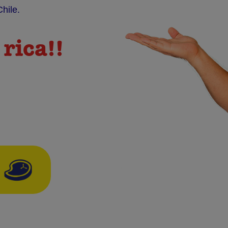
hile.
rica!!