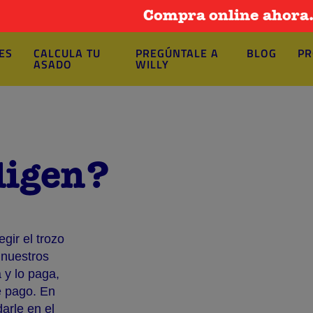
Compra online ahora. Ingresa aq
ES
CALCULA TU
PREGÚNTALE A
BLOG
PR
ASADO
WILLY
ligen?
ir el trozo
 nuestros
 y lo paga,
e pago. En
arle en el