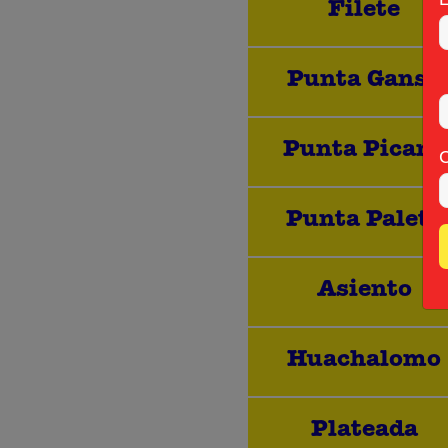
Filete
Punta Ganso
Punta Picana
Punta Paleta
Asiento
Huachalomo
Plateada