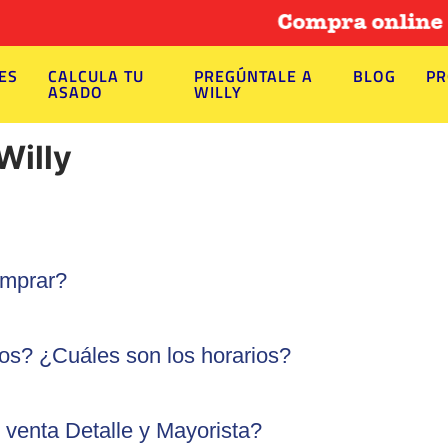
Compra online ahor
ES
CALCULA TU
PREGÚNTALE A
BLOG
PR
ASADO
WILLY
Willy
mprar?
dos? ¿Cuáles son los horarios?
 venta Detalle y Mayorista?