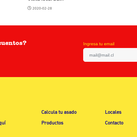
2020-02-28
scuentos?
Ingresa tu email
Calcula tu asado
Locales
quí
Productos
Contacto