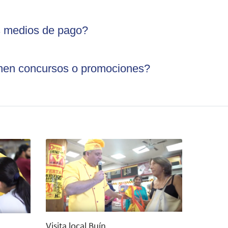
s medios de pago?
ienen concursos o promociones?
Visita local Buín