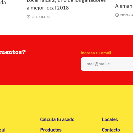
Local Talca 2, uno de los ganadores
ada
Aleman
a mejor local 2018
2019-0
2019-03-28
scuentos?
Ingresa tu email
Calcula tu asado
Locales
quí
Productos
Contacto