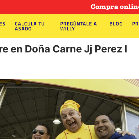
Compra online ahor
ES
CALCULA TU
PREGÚNTALE A
BLOG
PR
ASADO
WILLY
re en Doña Carne Jj Perez I